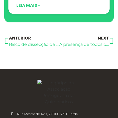
LEIA MAIS »
ANTERIOR
NEXT
Risco de dissecçăo da artéria carotida após cuidados de quiroprática
A presença de todos os componentes do arco reflexo (do sistema nervoso autónomo) na coluna vertebral humana já está bem estabelecida. A coluna vertebral transmite informaçăo nociceptiva e proprioceptiva para o sistema nervoso central
Rua Mestre de Avis, 2 6300-731 Guarda