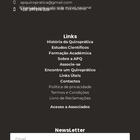
apquiropratica@gmail.com
*Chamada com custo rede móvel nacional
*Chamada com custo rede fixa nacional
+351 917 975 335
+351 271 214 559
Links
História da Quiroprática
Estudos Científicos
Formação Académica
Sobre a APQ
Associe-se
Encontre um Quiroprático
Links Úteis
Contactos
Política de privacidade
Termos e Condições
Livro de Reclamações
Acesso a Associados
NewsLetter