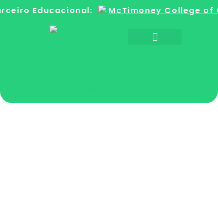
rceiro Educacional:
McTimoney College of 
Sobre a Quiroprática
Encontre um Quiroprático