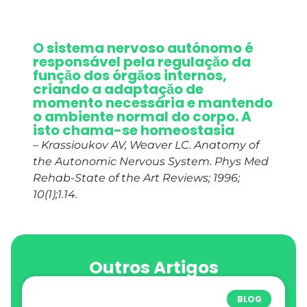
O sistema nervoso autónomo é
responsável pela regulaçăo da
funçăo dos órgăos internos,
criando a adaptaçăo de
momento necessária e mantendo
o ambiente normal do corpo. A
isto chama-se homeostasia
–
Krassioukov AV, Weaver LC. Anatomy of
the Autonomic Nervous System. Phys Med
Rehab-State of the Art Reviews; 1996;
10(1);1.14.
Outros Artigos
BLOG