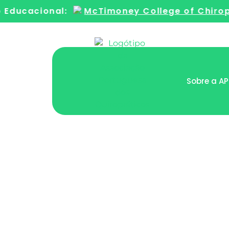
ducacional:
McTimoney College of Chiropra
Sobre a A