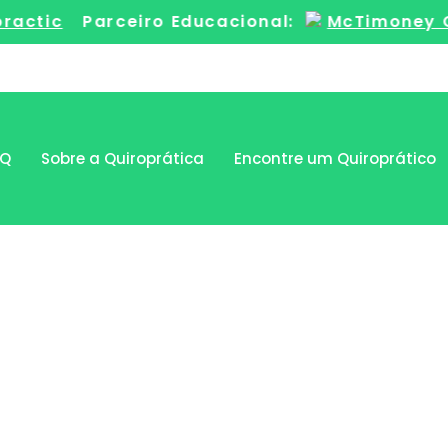
ctic
Parceiro Educacional:
McTimoney Coll
PQ
Sobre a Quiroprática
Encontre um Quiroprático