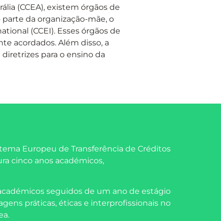
ália (CCEA), existem órgãos de
 parte da organização-mãe, o
ational (CCEI). Esses órgãos de
te acordados. Além disso, a
iretrizes para o ensino da
stema Europeu de Transferência de Créditos
ura cinco anos académicos,
 académicos seguidos de um ano de estágio
ens práticas, éticas e interprofissionais no
ea.