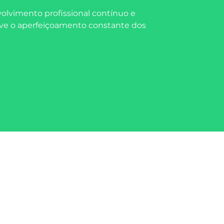
volvimento profissional contínuo e
move o aperfeiçoamento constante dos
a associação de quiropráticos em
alificados na área. Ela é membro da
gulamentação em andamento.