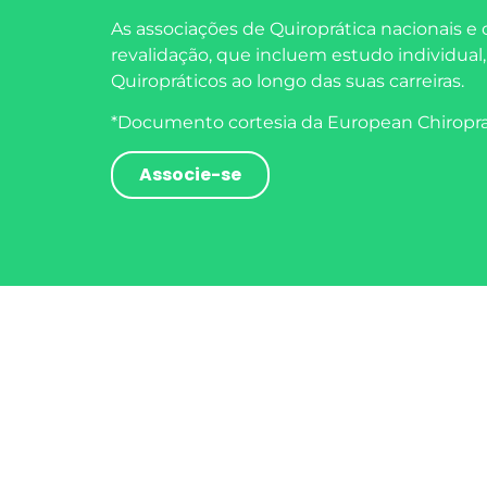
As associações de Quiroprática nacionais e
revalidação, que incluem estudo individual
Quiropráticos ao longo das suas carreiras.
*Documento cortesia da European Chiropr
Associe-se
A Associação Portuguesa dos Qui
Portugal. A APQ é uma defensora at
World Federation of Chiro