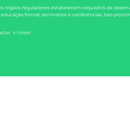
 os órgãos reguladores estabelecem requisitos de desen
, educação formal, seminários e conferências. Isso pro
actor´s Union
ALERTA
ropráticos (APQ), fundada em 1999, é a primeira e únic
iva da quiroprática, dos pacientes e dos profissionais qu
practic e representa a quiroprática no processo de re