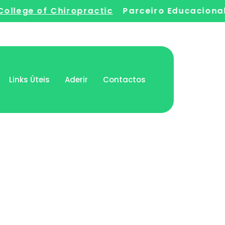
ege of Chiropractic
Parceiro Educacional:
Links Úteis
Aderir
Contactos