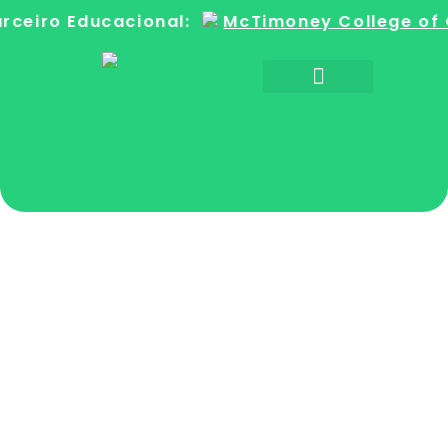
rceiro Educacional:
McTimoney College of 
Sobre a Quiroprática
Encontre um Quiroprático