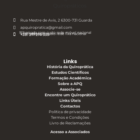
Rua Mestre de Avis, 2 6300-731 Guarda
apquiropratica@gmail.com
*Chamada com custo rede móvel nacional
*Chamada com custo rede fixa nacional
+351 917 975 335
+351 271 214 559
Links
História da Quiroprática
Estudos Científicos
Formação Académica
Sobre a APQ
Associe-se
Encontre um Quiroprático
Links Úteis
Contactos
Política de privacidade
Termos e Condições
Livro de Reclamações
Acesso a Associados