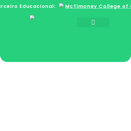
rceiro Educacional:
McTimoney College of 
Sobre a Quiroprática
Encontre um Quiroprático